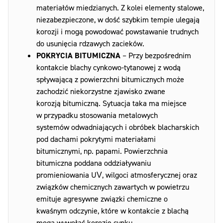
materiałów miedzianych. Z kolei elementy stalowe,
niezabezpieczone, w dość szybkim tempie ulegają
korozji i mogą powodować powstawanie trudnych
do usunięcia rdzawych zacieków.
POKRYCIA BITUMICZNA
– Przy bezpośrednim
kontakcie blachy cynkowo-tytanowej z wodą
spływającą z powierzchni bitumicznych może
zachodzić niekorzystne zjawisko zwane
korozją bitumiczną. Sytuacja taka ma miejsce
w przypadku stosowania metalowych
systemów odwadniających i obróbek blacharskich
pod dachami pokrytymi materiałami
bitumicznymi, np. papami. Powierzchnia
bitumiczna poddana oddziaływaniu
promieniowania UV, wilgoci atmosferycznej oraz
związków chemicznych zawartych w powietrzu
emituje agresywne związki chemiczne o
kwaśnym odczynie, które w kontakcie z blachą
mogą wywołać korozję cynku.