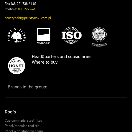
Fax (48-22) 738 61 01
Infolinia:
880 222 444
pruszynski@pruszynski.com.pl
Headquarters and subsidiaries
Where to buy
Brands in the group:
Roofs
Custom-made Steel Tiles
Panel/modular roof tile
Panel with standing seam