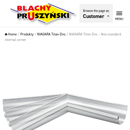
Browse the page as:
Customer
MENU
Home
/
Produkty
/
NIAGARA Titan-Zinc
/
NIAGARA Titan-Zinc – Non-standard
internal corner