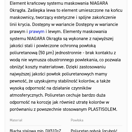
Element krańcowy systemu maskowania NIAGARA
Okrągła. Zaślepka lewa to element umieszczone na końcu
maskownicy, tworzący estetyczne i spójne zakończenie
linii krycia. Dostępny w wariancie Dostępny w wariancie
prawym i
prawym
i lewym. Elementy maskowania
systemu NIAGARA Okrągła są wykonane z najwyższej
jakości stali i powleczone ochronną powłoką
poliuretanową (50 μm) jednostronnie - brak kontaktu z
wodą nie wymusza obustronnego powlekania, co pozwala
obniżyć koszty materiałowe. Dzięki zastosowaniu
najwyższej jakości powłok poliuretanowych mamy
pewność, że uzyskujemy stabilność kolorów, a także
wysoką odporność na działanie czynników
atmosferycznych. Poliuretan cechuje bardzo duża
odporność na korozję jak również utratę kolorów w
porównaniu z powszechnie stosowanym PLASTISOLEM.
Materiał
Powłoka
Blacha stalowa min. DX51D+Z
Poliuretan połysk (grubość