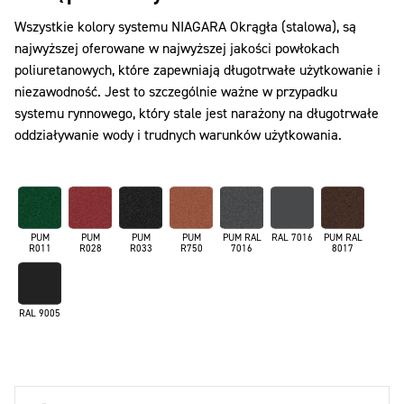
Wszystkie kolory systemu NIAGARA Okrągła (stalowa), są
najwyższej oferowane w najwyższej jakości powłokach
poliuretanowych, które zapewniają długotrwałe użytkowanie i
niezawodność. Jest to szczególnie ważne w przypadku
systemu rynnowego, który stale jest narażony na długotrwałe
oddziaływanie wody i trudnych warunków użytkowania.
PUM
PUM
PUM
PUM
PUM RAL
RAL 7016
PUM RAL
R011
R028
R033
R750
7016
8017
RAL 9005