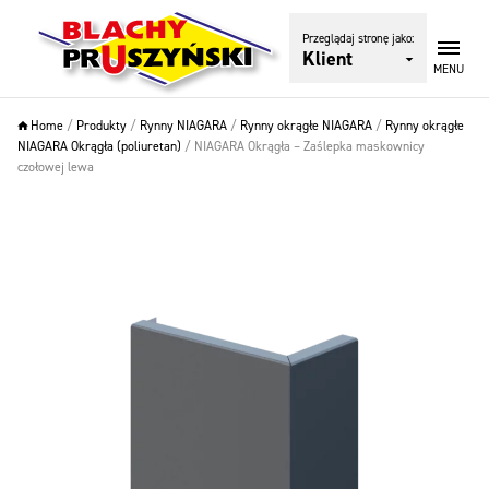
Przeglądaj stronę jako:
Klient
MENU
Home
/
Produkty
/
Rynny NIAGARA
/
Rynny okrągłe NIAGARA
/
Rynny okrągłe
NIAGARA Okrągła (poliuretan)
/
NIAGARA Okrągła – Zaślepka maskownicy
czołowej lewa