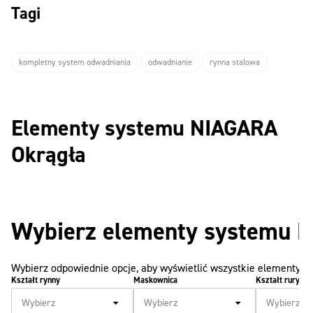
Tagi
kompletny system odwadniania
odwadnianie
rynna stalowa
Elementy systemu NIAGARA
Okrągła