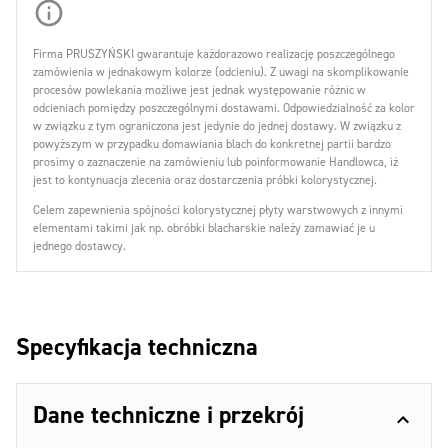
Firma PRUSZYŃSKI gwarantuje każdorazowo realizację poszczególnego
zamówienia w jednakowym kolorze (odcieniu). Z uwagi na skomplikowanie
procesów powlekania możliwe jest jednak występowanie różnic w
odcieniach pomiędzy poszczególnymi dostawami. Odpowiedzialność za kolor
w związku z tym ograniczona jest jedynie do jednej dostawy. W związku z
powyższym w przypadku domawiania blach do konkretnej partii bardzo
prosimy o zaznaczenie na zamówieniu lub poinformowanie Handlowca, iż
jest to kontynuacja zlecenia oraz dostarczenia próbki kolorystycznej.
Celem zapewnienia spójności kolorystycznej płyty warstwowych z innymi
elementami takimi jak np. obróbki blacharskie należy zamawiać je u
jednego dostawcy.
Specyfikacja techniczna
Dane techniczne i przekrój