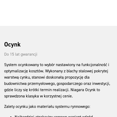
Ocynk
Do 15 lat gwarancji
System ocynkowany to wybór nastawiony na funkcjonalność i
optymalizację kosztów. Wykonany z blachy stalowej pokrytej
warstwą cynku, stanowi doskonałą propozycję dla
budownictwa przemysłowego, gospodarczego oraz inwestycji,
gdzie liczy się krótki termin realizacji. Niagara Ocynk to
sprawdzona klasyka w korzystnej cenie.
Zalety ocynku jako materiału systemu rynnowego:
Najbardziej atrakcyjny cenowo wariant wśród