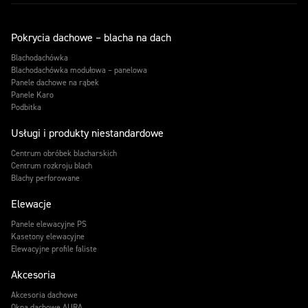
Pokrycia dachowe – blacha na dach
Blachodachówka
Blachodachówka modułowa – panelowa
Panele dachowe na rąbek
Panele Karo
Podbitka
Usługi i produkty niestandardowe
Centrum obróbek blacharskich
Centrum rozkroju blach
Blachy perforowane
Elewacje
Panele elewacyjne PS
Kasetony elewacyjne
Elewacyjne profile faliste
Akcesoria
Akcesoria dachowe
Okna dachowe AURA