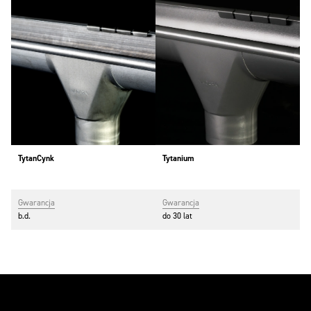
TytanCynk
Tytanium
Gwarancja
Gwarancja
b.d.
do 30 lat