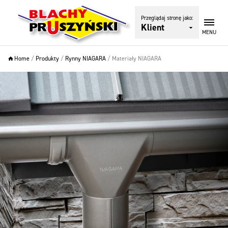
Przeglądaj stronę jako:
Klient
MENU
Home
/
Produkty
/
Rynny NIAGARA
/
Materiały NIAGARA