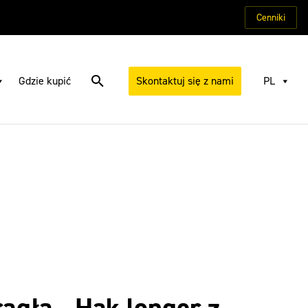
Cenniki
Gdzie kupić
Skontaktuj się z nami
PL