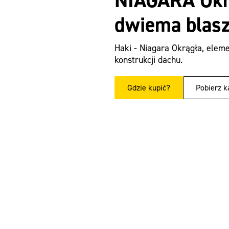
NIAGARA Okrą
dwiema blas
Haki - Niagara Okrągła, elem
konstrukcji dachu.
Gdzie kupić?
Pobierz k