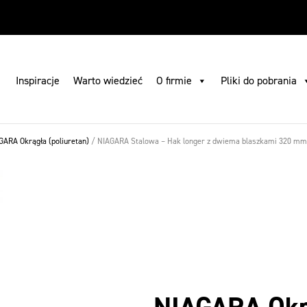
 pobrania
Gdzie kupić
Szukaj
Skontaktuj się z nami
PL
Inspiracje
Warto wiedzieć
O firmie
Pliki do pobrania
GARA Okrągła (poliuretan)
/
NIAGARA Stalowa – Hak longer z dwiema blaszkami 320 mm