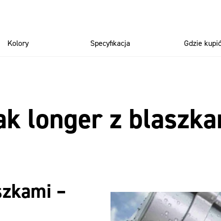
Kolory
Specyfikacja
Gdzie kupi
ak longer z blaszk
szkami –