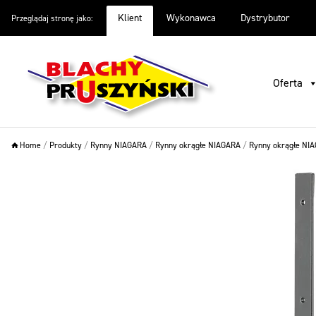
Klient
Wykonawca
Dystrybutor
Przeglądaj stronę jako:
Oferta
Inspiracje
Warto wiedzieć
O firmie
Pliki do
Oferta
Home
/
Produkty
/
Rynny NIAGARA
/
Rynny okrągłe NIAGARA
/
Rynny okrągłe NIA