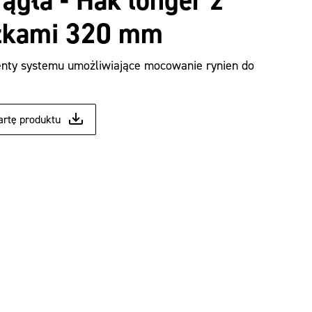
gła - Hak longer z
zkami 320 mm
enty systemu umożliwiające mocowanie rynien do
artę produktu