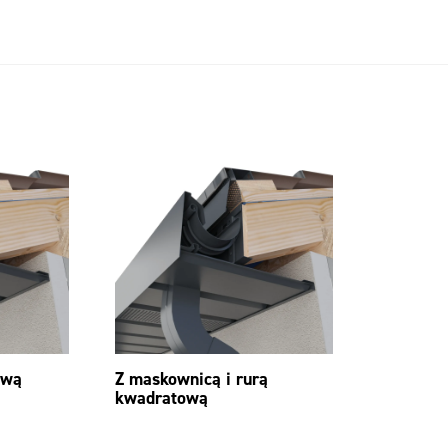
ową
Z maskownicą i rurą
kwadratową