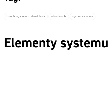
kompletny system odwadniania
odwadnianie
system rynnowy
Elementy system