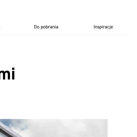
ć
Do pobrania
Inspiracje
ami