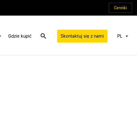
Cenniki
Gdzie kupić
Skontaktuj się z nami
PL