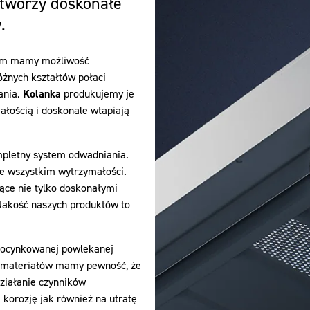
tworzy doskonałe
.
nim mamy możliwość
żnych kształtów połaci
ania.
Kolanka
produkujemy je
łością i doskonale wtapiają
mpletny system odwadniania.
ede wszystkim wytrzymałości.
ące nie tylko doskonałymi
Jakość naszych produktów to
, ocynkowanej powlekanej
h materiałów mamy pewność, że
ziałanie czynników
 korozję jak również na utratę