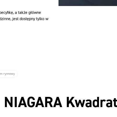
cyfikę, a także główne
zinne, jest dostępny tylko w
em rynnowy
u NIAGARA Kwadra