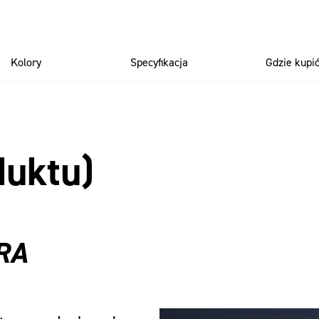
Kolory
Specyfikacja
Gdzie kupi
duktu)
RA