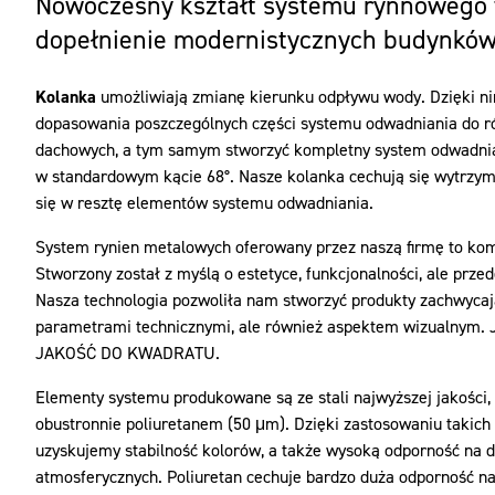
Nowoczesny kształt systemu rynnowego 
dopełnienie modernistycznych budynków
Kolanka
umożliwiają zmianę kierunku odpływu wody. Dzięki 
dopasowania poszczególnych części systemu odwadniania do ró
dachowych, a tym samym stworzyć kompletny system odwadni
w standardowym kącie 68°. Nasze kolanka cechują się wytrzyma
się w resztę elementów systemu odwadniania.
System rynien metalowych oferowany przez naszą firmę to ko
Stworzony został z myślą o estetyce, funkcjonalności, ale prz
Nasza technologia pozwoliła nam stworzyć produkty zachwycaj
parametrami technicznymi, ale również aspektem wizualnym. 
JAKOŚĆ DO KWADRATU.
Elementy systemu produkowane są ze stali najwyższej jakości
obustronnie poliuretanem (50 μm). Dzięki zastosowaniu takic
uzyskujemy stabilność kolorów, a także wysoką odporność na d
atmosferycznych. Poliuretan cechuje bardzo duża odporność na