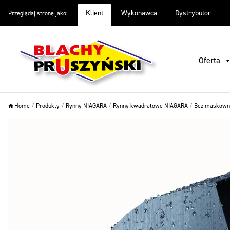
Klient
Wykonawca
Dystrybutor
Przeglądaj stronę jako:
Oferta
Inspiracje
Warto wiedzieć
O firmie
Pliki do
Oferta
Home
/
Produkty
/
Rynny NIAGARA
/
Rynny kwadratowe NIAGARA
/
Bez maskowni