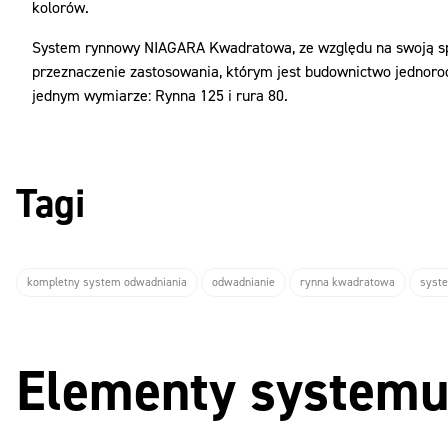
kolorów.
System rynnowy NIAGARA Kwadratowa, ze względu na swoją spe
przeznaczenie zastosowania, którym jest budownictwo jednorod
jednym wymiarze: Rynna 125 i rura 80.
Tagi
kompletny system odwadniania
odwadnianie
rynna kwadratowa
syst
Elementy system