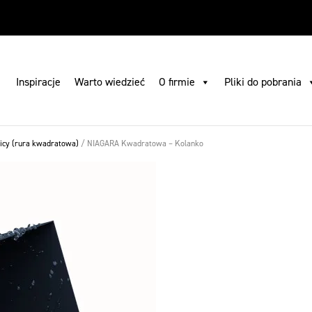
 pobrania
Gdzie kupić
Szukaj
Skontaktuj się z nami
PL
Inspiracje
Warto wiedzieć
O firmie
Pliki do pobrania
cy (rura kwadratowa)
/
NIAGARA Kwadratowa – Kolanko