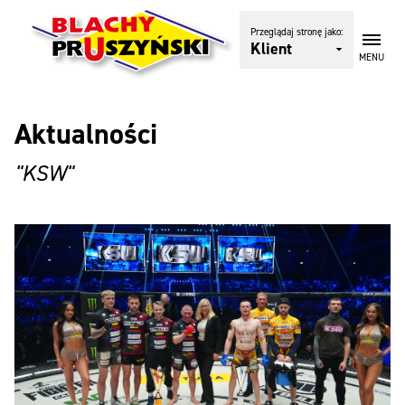
Przeglądaj stronę jako:
Klient
MENU
Aktualności
"KSW"