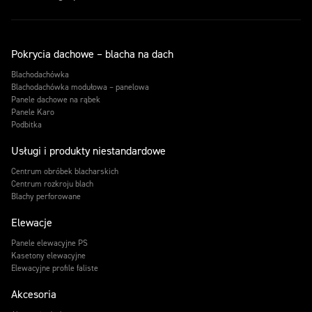
Pokrycia dachowe – blacha na dach
Blachodachówka
Blachodachówka modułowa – panelowa
Panele dachowe na rąbek
Panele Karo
Podbitka
Usługi i produkty niestandardowe
Centrum obróbek blacharskich
Centrum rozkroju blach
Blachy perforowane
Elewacje
Panele elewacyjne PS
Kasetony elewacyjne
Elewacyjne profile faliste
Akcesoria