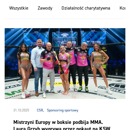
Wszystkie
Zawody
Działalność charytatywna
Konk
31.10.2025
CSR
,
Sponsoring sportowy
Mistrzyni Europy w boksie podbija MMA.
Laura Grzyb wygrywa przez nokaut na KSW