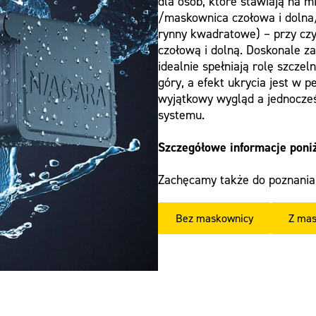
dla osób, które stawiają na 
/maskownica czołowa i dolna
rynny kwadratowe) – przy cz
czołową i dolną. Doskonale z
idealnie spełniają rolę szcz
góry, a efekt ukrycia jest w 
wyjątkowy wygląd a jednocześ
systemu.
Szczegółowe informacje poni
Zachęcamy także do poznania
Bez maskownicy
Z mas