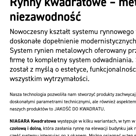
Rynny kwadratowe – me
niezawodność
Nowoczesny kształt systemu rynnowego 
doskonałe dopełnienie modernistycznyc
System rynien metalowych oferowany pr
firmę to kompletny system odwadniania.
został z myślą o estetyce, funkcjonalnośc
wszystkim wytrzymałości.
Nasza technologia pozwoliła nam stworzyć produkty zachwycają
doskonałymi parametrami technicznymi, ale również aspektem
naszych produktów to JAKOŚĆ DO KWADRATU.
NIAGARA Kwadratowa
występuje w kilku wariantach, w tym w 
czołową i dolną
, która zasłania rynnę na elewacji budynku jak
część systemu integrując go z okapem. Można osiągnąć w ten s