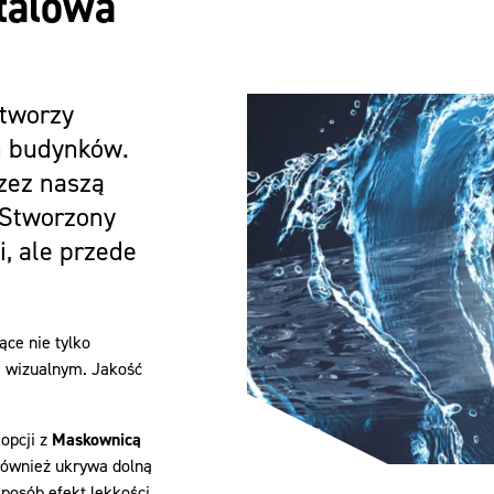
talowa
tworzy
h budynków.
zez naszą
 Stworzony
i, ale przede
ce nie tylko
 wizualnym. Jakość
opcji z
Maskownicą
 również ukrywa dolną
posób efekt lekkości