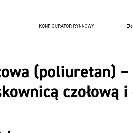
KONFIGURATOR RYNNOWY
El
wa (poliuretan) –
kownicą czołową i 