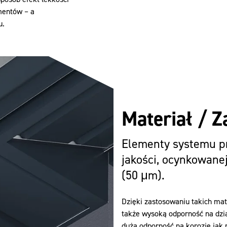
mentów – a
u.
Materiał / 
Elementy systemu pr
jakości, ocynkowane
(50 μm).
Dzięki zastosowaniu takich ma
także wysoką odporność na dzi
duża odporność na korozję jak