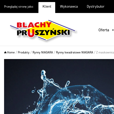
Klient
Wykonawca
Dystrybutor
Przeglądaj stronę jako:
Oferta
Inspiracje
Warto wiedzieć
O firmie
Pliki do
Oferta
Home
/
Produkty
/
Rynny NIAGARA
/
Rynny kwadratowe NIAGARA
/
Z maskownicą