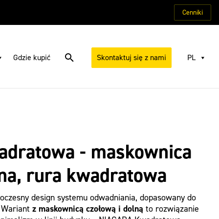
Cenniki
Gdzie kupić
Skontaktuj się z nami
PL
dratowa - maskownica
lna, rura kwadratowa
czesny design systemu odwadniania, dopasowany do
. Wariant
z maskownicą czołową i dolną
to rozwiązanie