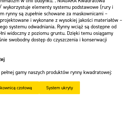
minimalizm w linii budynku. . NIAGARA Kwadratowa
/ wykorzystuje elementy systemu podstawowe (rury i
ym rynny są zupełnie schowane za maskownicami –
aprojektowane i wykonane z wysokiej jakości materiałów –
elnego systemu odwadniania. Rynny wciąż są dostępne od
pełni widoczny z poziomu gruntu. Dzięki temu osiągamy
nie swobodny dostęp do czyszczenia i konserwacji
żej
 pełnej gamy naszych produktów rynny kwadratowej:
kownicą czołową
System ukryty