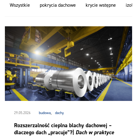
Wszystkie
pokrycia dachowe
krycie wstępne
izola
29.05.2026
budowa
,
dachy
Rozszerzalność cieplna blachy dachowej –
dlaczego dach „pracuje”?|
Dach w praktyce