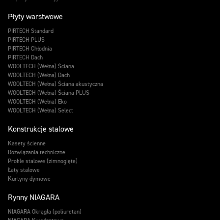
Płyty warstwowe
PIRTECH Standard
PIRTECH PLUS
PIRTECH Chłodnia
PIRTECH Dach
WOOLTECH (Wełna) Ściana
WOOLTECH (Wełna) Dach
WOOLTECH (Wełna) Ściana akustyczna
WOOLTECH (Wełna) Ściana PLUS
WOOLTECH (Wełna) Eko
WOOLTECH (Wełna) Select
Konstrukcje stalowe
Kasety ścienne
Rozwiązania techniczne
Profile stalowe (zimnogięte)
Łaty stalowe
Kurtyny dymowe
Rynny NIAGARA
NIAGARA Okrągła (poliuretan)