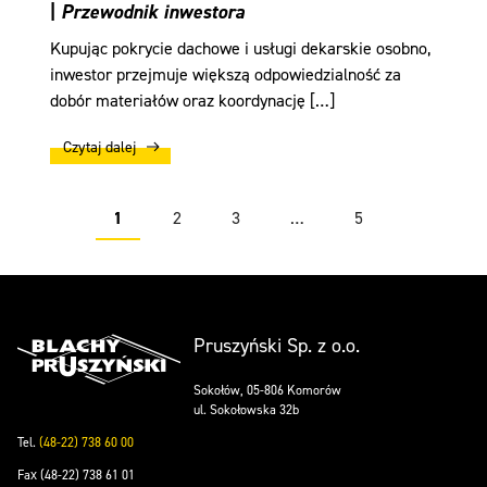
|
Przewodnik inwestora
Kupując pokrycie dachowe i usługi dekarskie osobno,
inwestor przejmuje większą odpowiedzialność za
dobór materiałów oraz koordynację […]
Czytaj dalej
1
2
3
…
5
Pruszyński Sp. z o.o.
Sokołów, 05-806 Komorów
ul. Sokołowska 32b
Tel.
(48-22) 738 60 00
Fax (48-22) 738 61 01