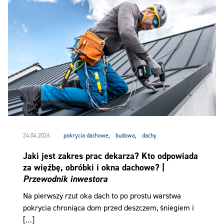
24.04.2026
pokrycia dachowe
,
budowa
,
dachy
Jaki jest zakres prac dekarza? Kto odpowiada
za więźbę, obróbki i okna dachowe? |
Przewodnik inwestora
Na pierwszy rzut oka dach to po prostu warstwa
pokrycia chroniąca dom przed deszczem, śniegiem i
[…]