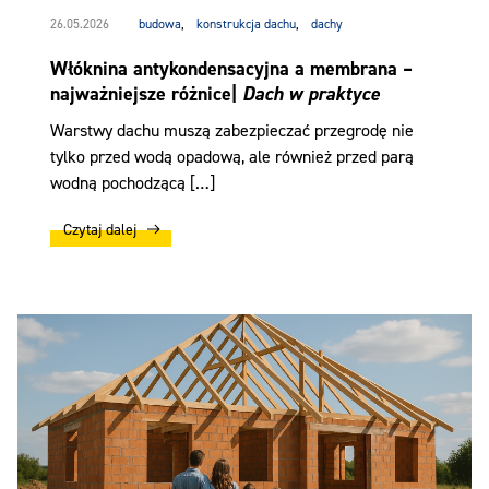
26.05.2026
budowa
,
konstrukcja dachu
,
dachy
Włóknina antykondensacyjna a membrana –
najważniejsze różnice|
Dach w praktyce
Warstwy dachu muszą zabezpieczać przegrodę nie
tylko przed wodą opadową, ale również przed parą
wodną pochodzącą […]
Czytaj dalej