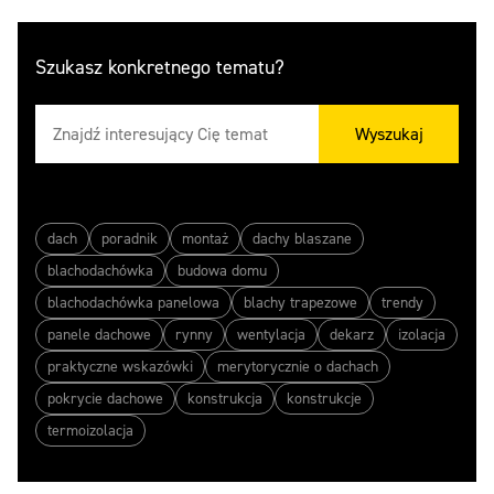
Szukasz konkretnego tematu?
Wyszukaj
dach
poradnik
montaż
dachy blaszane
blachodachówka
budowa domu
blachodachówka panelowa
blachy trapezowe
trendy
panele dachowe
rynny
wentylacja
dekarz
izolacja
praktyczne wskazówki
merytorycznie o dachach
pokrycie dachowe
konstrukcja
konstrukcje
termoizolacja