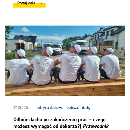
Czytaj dalej
07.05.2026
pokrycia dachowe
,
budowa
,
dachy
Odbiór dachu po zakończeniu prac – czego
możesz wymagać od dekarza?|
Przewodnik