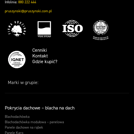
Infolinia:
880 222 444
pruszynski@pruszynski.com.pl
Cenniki
Kontakt
Gdzie kupić?
Marki w grupie:
Pokrycia dachowe – blacha na dach
Blachodachówka
Blachodachówka modułowa – panelowa
Panele dachowe na rąbek
Panele Karo