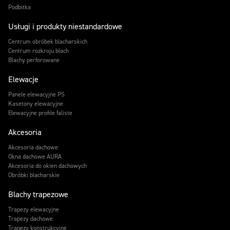
Podbitka
Usługi i produkty niestandardowe
Centrum obróbek blacharskich
Centrum rozkroju blach
Blachy perforowane
Elewacje
Panele elewacyjne PS
Kasetony elewacyjne
Elewacyjne profile faliste
Akcesoria
Akcesoria dachowe
Okna dachowe AURA
Akcesoria do okien dachowych
Obróbki blacharskie
Blachy trapezowe
Trapezy elewacyjne
Trapezy dachowe
Trapezy konstrukcyjne