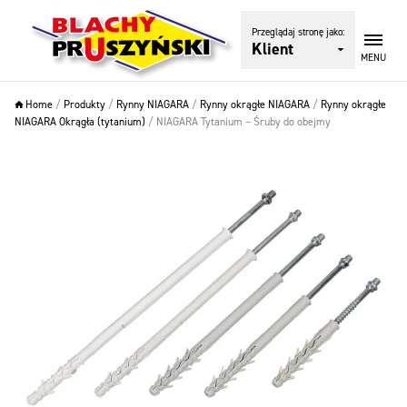
Przeglądaj stronę jako:
Klient
MENU
Home
/
Produkty
/
Rynny NIAGARA
/
Rynny okrągłe NIAGARA
/
Rynny okrągłe
NIAGARA Okrągła (tytanium)
/
NIAGARA Tytanium – Śruby do obejmy