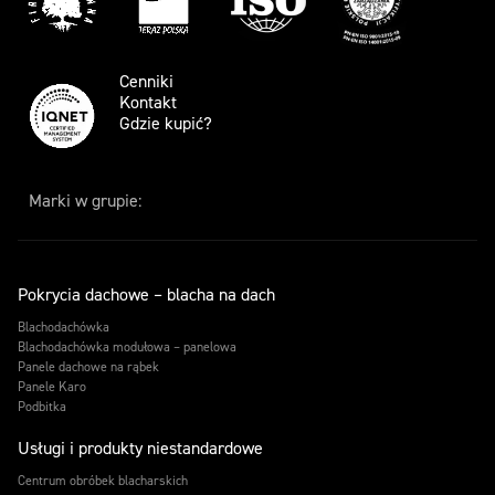
Cenniki
Kontakt
Gdzie kupić?
Marki w grupie:
Pokrycia dachowe – blacha na dach
Blachodachówka
Blachodachówka modułowa – panelowa
Panele dachowe na rąbek
Panele Karo
Podbitka
Usługi i produkty niestandardowe
Centrum obróbek blacharskich