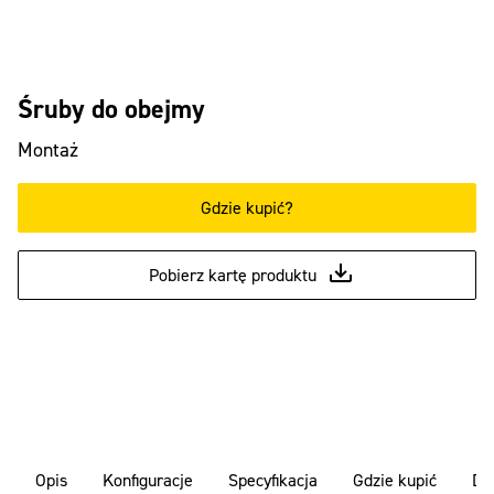
Śruby do obejmy
Montaż
Gdzie kupić?
Pobierz kartę produktu
Opis
Konfiguracje
Specyfikacja
Gdzie kupić
Do