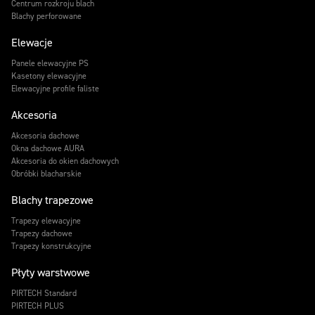
Centrum rozkroju blach
Blachy perforowane
Elewacje
Panele elewacyjne PS
Kasetony elewacyjne
Elewacyjne profile faliste
Akcesoria
Akcesoria dachowe
Okna dachowe AURA
Akcesoria do okien dachowych
Obróbki blacharskie
Blachy trapezowe
Trapezy elewacyjne
Trapezy dachowe
Trapezy konstrukcyjne
Płyty warstwowe
PIRTECH Standard
PIRTECH PLUS