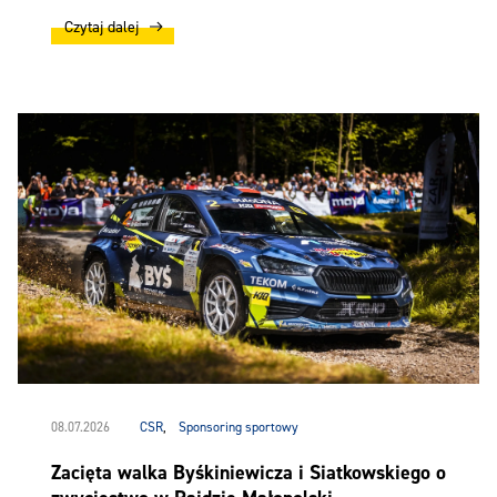
Czytaj dalej
08.07.2026
CSR
,
Sponsoring sportowy
Zacięta walka Byśkiniewicza i Siatkowskiego o