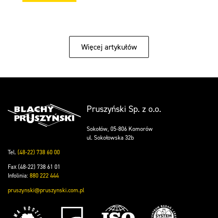
Więcej artykułów
Pruszyński Sp. z o.o.
Sokołów, 05-806 Komorów
ul. Sokołowska 32b
Tel.
(48-22) 738 60 00
Fax (48-22) 738 61 01
Infolinia:
880 222 444
pruszynski@pruszynski.com.pl