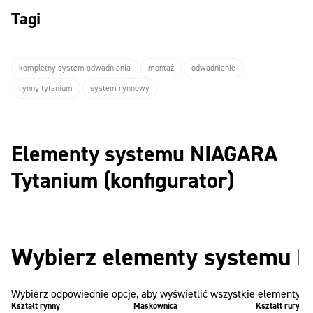
Tagi
kompletny system odwadniania
montaż
odwadnianie
rynny tytanium
system rynnowy
Elementy systemu NIAGARA
Tytanium (konfigurator)