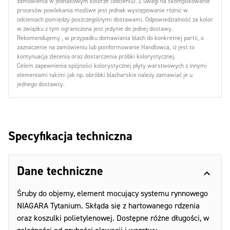
zamówienia w jednakowym kolorze (odcieniu). Z uwagi na skomplikowanie
procesów powlekania możliwe jest jednak występowanie różnic w
odcieniach pomiędzy poszczególnymi dostawami. Odpowiedzialność za kolor
w związku z tym ograniczona jest jedynie do jednej dostawy.
Rekomendujemy , w przypadku domawiania blach do konkretnej partii, o
zaznaczenie na zamówieniu lub poinformowanie Handlowca, iż jest to
kontynuacja zlecenia oraz dostarczenia próbki kolorystycznej.
Celem zapewnienia spójności kolorystycznej płyty warstwowych z innymi
elementami takimi jak np. obróbki blacharskie należy zamawiać je u
jednego dostawcy.
Specyfikacja techniczna
Dane techniczne
Śruby do objemy, element mocujący systemu rynnowego
NIAGARA Tytanium. Skłąda się z hartowanego rdzenia
oraz koszulki polietylenowej. Dostępne różne długości, w