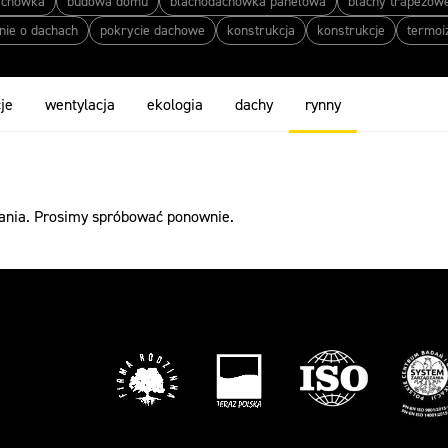
achówka
budowa domu
blachodachówka panelowa
blachy trapezow
nie o dachach
pokrycie dachowe
konstrukcja
konstrukcje
termoi
cje
wentylacja
ekologia
dachy
rynny
wania. Prosimy spróbować ponownie.