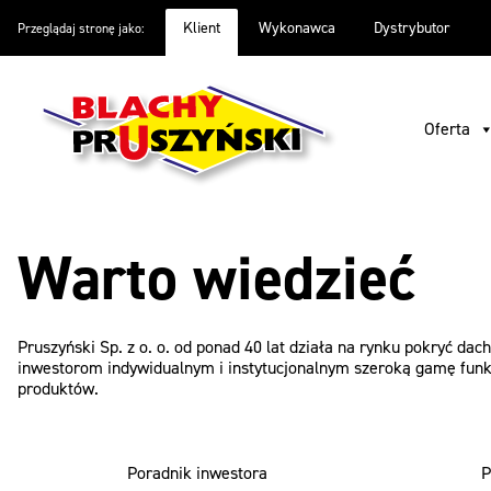
Klient
Wykonawca
Dystrybutor
Przeglądaj stronę jako:
Oferta
Inspiracje
Warto wiedzieć
O firmie
Pliki do
Oferta
Warto wiedzieć
Pruszyński Sp. z o. o. od ponad 40 lat działa na rynku pokryć dac
inwestorom indywidualnym i instytucjonalnym szeroką gamę funkc
produktów.
Poradnik inwestora
P