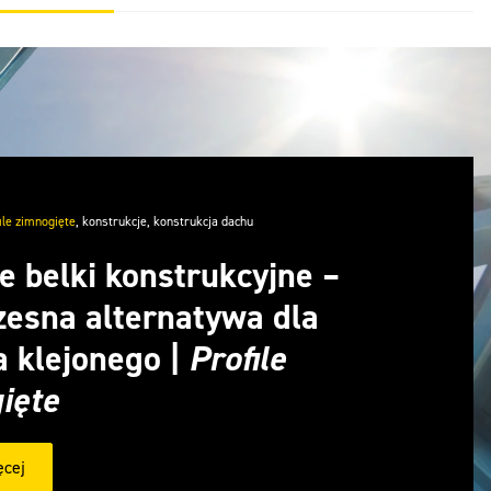
ile zimnogięte
,
konstrukcje
,
konstrukcja dachu
e belki konstrukcyjne –
esna alternatywa dla
 klejonego |
Profile
ięte
ęcej