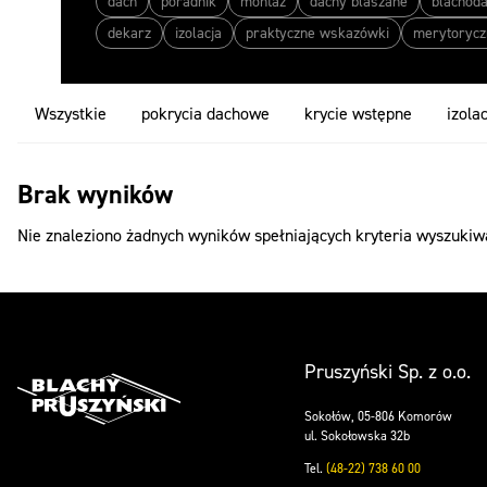
dach
poradnik
montaż
dachy blaszane
blachod
dekarz
izolacja
praktyczne wskazówki
merytorycz
Wszystkie
pokrycia dachowe
krycie wstępne
izola
Brak wyników
Nie znaleziono żadnych wyników spełniających kryteria wyszuki
Pruszyński Sp. z o.o.
Sokołów, 05-806 Komorów
ul. Sokołowska 32b
Tel.
(48-22) 738 60 00