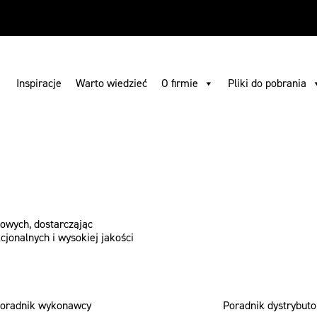
 pobrania
Gdzie kupić
Szukaj
Skontaktuj się z nami
PL
Inspiracje
Warto wiedzieć
O firmie
Pliki do pobrania
howych, dostarcząjąc
jonalnych i wysokiej jakości
oradnik wykonawcy
Poradnik dystrybuto