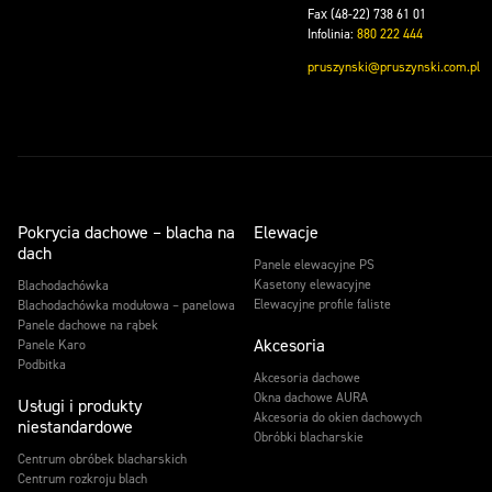
Fax (48-22) 738 61 01
Infolinia:
880 222 444
pruszynski@pruszynski.com.pl
Pokrycia dachowe – blacha na
Elewacje
dach
Panele elewacyjne PS
Kasetony elewacyjne
Blachodachówka
Elewacyjne profile faliste
Blachodachówka modułowa – panelowa
Panele dachowe na rąbek
Akcesoria
Panele Karo
Podbitka
Akcesoria dachowe
Okna dachowe AURA
Usługi i produkty
Akcesoria do okien dachowych
niestandardowe
Obróbki blacharskie
Centrum obróbek blacharskich
Centrum rozkroju blach