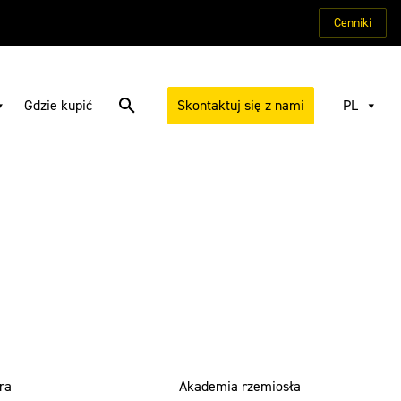
Cenniki
Gdzie kupić
Skontaktuj się z nami
PL
ra
Akademia rzemiosła