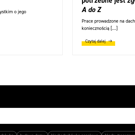
potrzebne jest zg
A do Z
ystkim o jego
Prace prowadzone na dachu
koniecznością […]
Czytaj dalej