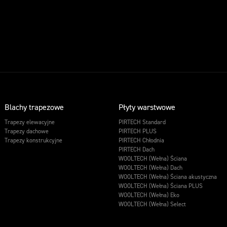
Blachy trapezowe
Płyty warstwowe
Trapezy elewacyjne
PIRTECH Standard
Trapezy dachowe
PIRTECH PLUS
Trapezy konstrukcyjne
PIRTECH Chłodnia
PIRTECH Dach
WOOLTECH (Wełna) Ściana
WOOLTECH (Wełna) Dach
WOOLTECH (Wełna) Ściana akustyczna
WOOLTECH (Wełna) Ściana PLUS
WOOLTECH (Wełna) Eko
WOOLTECH (Wełna) Select