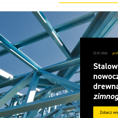
22.01.2026
prof
Stalow
nowocz
drewna
zimnog
Zobacz wi