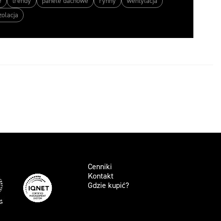
e
trendy
panele dachowe
rynny
wentylacja
zolacja
Cenniki
Kontakt
Gdzie kupić?