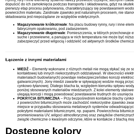
dopuścić do ich zamoknięcia podczas transportu i składowania, gdyż na skutek
pierwszy etap procesu patynowania, charakteryzujący się powstawaniem wodor
powierzchni materiału. Zaistniałe zjawisko jest naturalnym procesem, nie stan
składowania jest niepożądane ze względów estetycznych.
Magazynowanie krótkotrwałe
: Na placu budowy rynny, rury i inne ele
fabrycznym opakowaniu, pod zadaszeniem.
Magazynowanie długotrwałe
: Pomieszczenia, w których przechowuje 
suche i przewiewne, a panująca w nich temperatura nie może być niższ
zabezpieczyć przed wilgocią i oddzielić od aktywnych środków chemicz
Łączenie z innymi materiałami
MIEDŹ
– Elementy wykonane z różnych metali nie mogą stykać się ze sob
kontaktowej lub innych niekorzystnych oddziaływań. W obecności elekt
materiałach budowlanych) powstaje niebezpieczeństwo korozji elektroc
galwanicznych). Jony miedzi zawarte w spływającej wodzie mogą przycz
cynkowo-tytanowej. Dlatego blacha ta, względem kierunku spływu wody
poniżej stosowanych materiałów miedzianych. Z kolei elementy stalow
ulegają korozji i mogą powodować powstawanie trudnych do usunięcia
POKRYCIA BITUMICZNA
– Przy bezpośrednim kontakcie blachy cynko
z powierzchni bitumicznych może zachodzić niekorzystne zjawisko zwan
miejsce w przypadku stosowania metalowych systemów odwadniających
pokrytymi materiałami bitumicznymi, np. papami. Powierzchnia bitumi
promieniowania UV, wilgoci atmosferycznej oraz związków chemicznyc
związki chemiczne o kwaśnym odczynie, które w kontakcie z blachą mo
Dostępne kolory