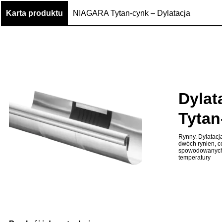
Karta produktu
NIAGARA Tytan-cynk – Dylatacja
Dylat
Tytan
Rynny. Dylatacj
dwóch rynien, 
spowodowanych
temperatury