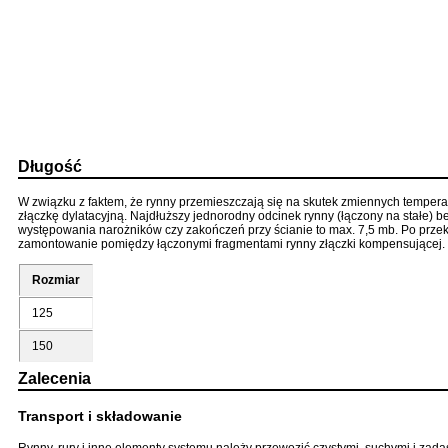
Długość
W związku z faktem, że rynny przemieszczają się na skutek zmiennych tempera
złączkę dylatacyjną. Najdłuższy jednorodny odcinek rynny (łączony na stałe) be
występowania narożników czy zakończeń przy ścianie to max. 7,5 mb. Po przek
zamontowanie pomiędzy łączonymi fragmentami rynny złączki kompensującej.
Rozmiar
125
150
Zalecenia
Transport i składowanie
Rynny, rury i inne elementy systemu należy przewozić czystymi, suchymi i zad