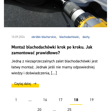
10.09.2024
obróbki blacharskie
,
blachodachówki
,
dachy
Montaż blachodachówki krok po kroku. Jak
zamontować prawidłowo?
Jedną z niezaprzeczalnych zalet blachodachówki jest
łatwy montaż. Jednak jeśli nie mamy odpowiedniej
wiedzy i doświadczenia, […]
Czytaj dalej
1
…
16
17
18
19
20
…
25