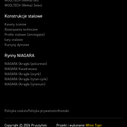
WOOLTECH (Wełna) Eko
WOOLTECH (Wełna) Select
Konstrukcje stalowe
Kasety ścienne
Rozwiązania techniczne
Profile stalowe (zimnogięte)
Łaty stalowe
Kurtyny dymowe
Rynny NIAGARA
NIAGARA Okrągła (poliuretan)
NIAGARA Kwadratowa
NIAGARA Okrągła (ocynk)
NIAGARA Okrągła (tytan-cynk)
NIAGARA Okrągła (tytanium)
Polityka cookies
Polityka prywatności
Kontakt
Copyright © 2026 Pruszyński
Projekt i wykonanie
White Tiger