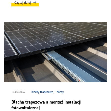
Czytaj dalej
19.09.2024
blachy trapezowe
,
dachy
Blacha trapezowa a montaż instalacji
fotowoltaicznej