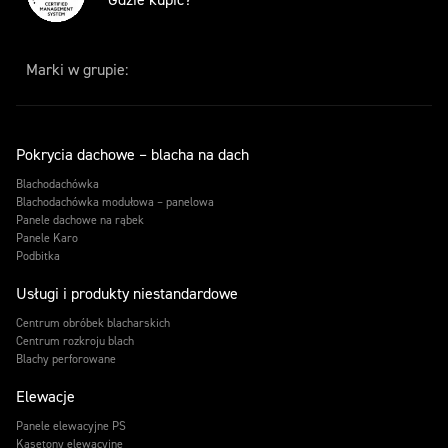
Marki w grupie:
Pokrycia dachowe – blacha na dach
Blachodachówka
Blachodachówka modułowa – panelowa
Panele dachowe na rąbek
Panele Karo
Podbitka
Usługi i produkty niestandardowe
Centrum obróbek blacharskich
Centrum rozkroju blach
Blachy perforowane
Elewacje
Panele elewacyjne PS
Kasetony elewacyjne