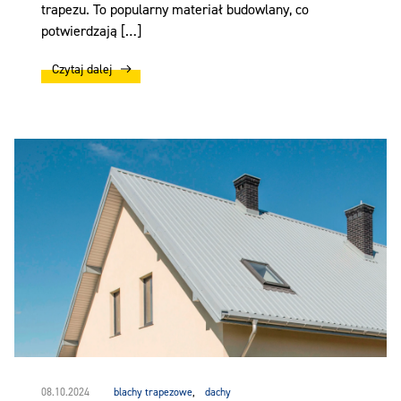
trapezu. To popularny materiał budowlany, co
potwierdzają […]
Czytaj dalej
08.10.2024
blachy trapezowe
,
dachy