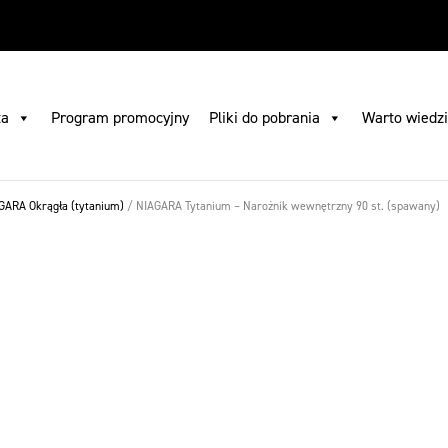
 pobrania
Gdzie kupić
Szukaj
Skontaktuj się z nami
PL
ta
Program promocyjny
Pliki do pobrania
Warto wiedz
GARA Okrągła (tytanium)
/
NIAGARA Tytanium – Narożnik wewnętrzny 90 st. (spawany)