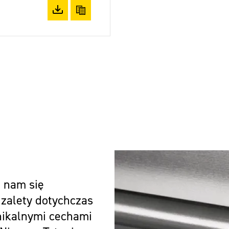
Pobierz plik
Skopiuj
 nam się
 zalety dotychczas
nikalnymi cechami