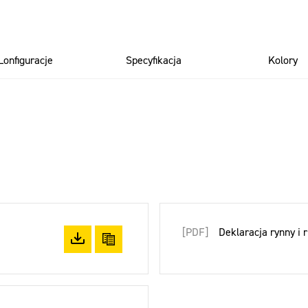
Lonfiguracje
Specyfikacja
Kolory
[PDF]
Deklaracja rynny i
Pobierz plik
Skopiuj