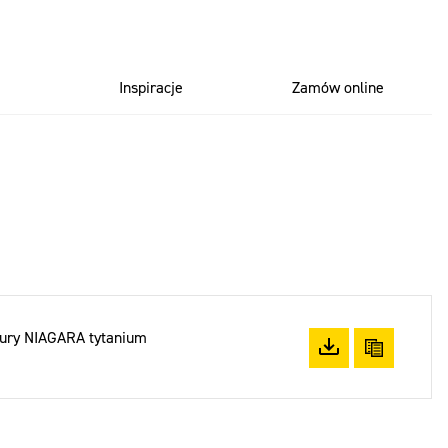
Inspiracje
Zamów online
 rury NIAGARA tytanium
Pobierz plik
Skopiuj