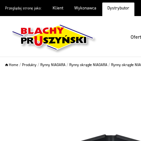
Klient
Wykonawca
Dystrybutor
Przeglądaj stronę jako:
Oferta
Inspiracje
Warto wiedzieć
O firmie
Pliki do
Ofer
Home
/
Produkty
/
Rynny NIAGARA
/
Rynny okrągłe NIAGARA
/
Rynny okrągłe NIA