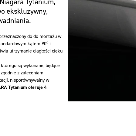
Niagara Tytanium,
wo ekskluzywny,
dwadniania.
przeznaczony do do montażu w
o
 standardowym kątem 90
i
ia utrzymanie ciągłości cieku
 którego są wykonane, będące
zgodnie z zaleceniami
tacji, nieporównywalny w
RA Tytanium oferuje 4