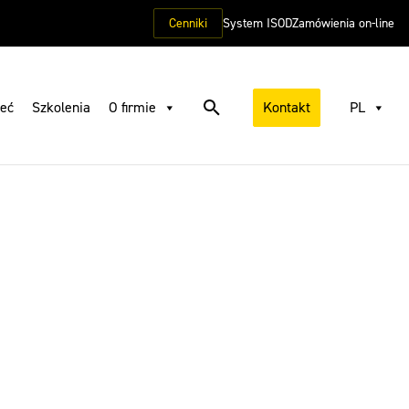
Cenniki
System ISOD
Zamówienia on-line
ieć
Szkolenia
O firmie
Kontakt
PL