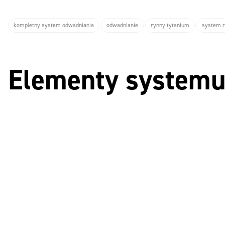
kompletny system odwadniania
odwadnianie
rynny tytanium
system 
Elementy systemu