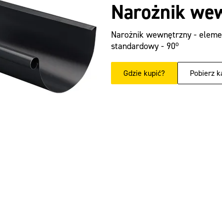
Narożnik wew
Narożnik wewnętrzny - eleme
o
standardowy - 90
Gdzie kupić?
Pobierz k