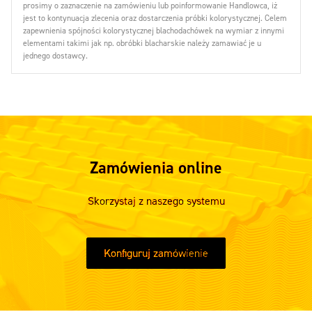
prosimy o zaznaczenie na zamówieniu lub poinformowanie Handlowca, iż
jest to kontynuacja zlecenia oraz dostarczenia próbki kolorystycznej. Celem
zapewnienia spójności kolorystycznej blachodachówek na wymiar z innymi
elementami takimi jak np. obróbki blacharskie należy zamawiać je u
jednego dostawcy.
Zamówienia online
Skorzystaj z naszego systemu
Konfiguruj zamówienie