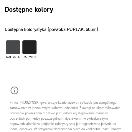
Dostępne kolory
Dostępna kolorystyka (powłoka PURLAK, 50µm)
RAL 7016
RAL 9005
Firma PRUSZYŃSKI gwarantuje każdorazowo realizację poszczególnego
zamówienia w jednakowym kolorze (odcieniu). Z uwagi na skomplikowanie
procesów powlekania możliwe jest jednak występowanie różnic w
odcieniach pomiędzy poszczególnymi dostawami, w związku z tym
odpowiedzialność za spójność kolorystyczną jest ograniczona jedynie do
jednej dostawy. W przypadku domawiania blach do konkretnej partii bardzo