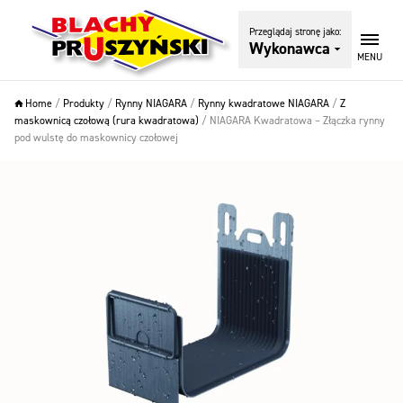
Przeglądaj stronę jako:
Wykonawca
MENU
Home
/
Produkty
/
Rynny NIAGARA
/
Rynny kwadratowe NIAGARA
/
Z
maskownicą czołową (rura kwadratowa)
/
NIAGARA Kwadratowa – Złączka rynny
pod wulstę do maskownicy czołowej