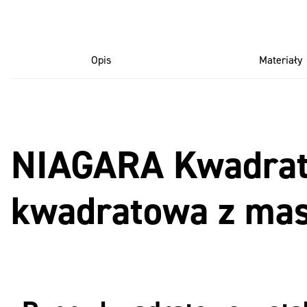
Opis
Materiały
NIAGARA Kwadrato
kwadratowa z ma