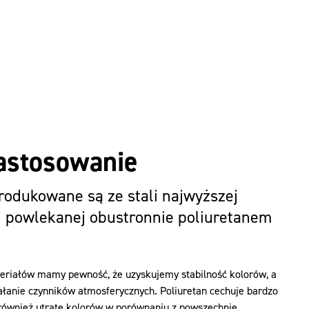
Zastosowanie
odukowane są ze stali najwyższej
j powlekanej obustronnie poliuretanem
teriałów mamy pewność, że uzyskujemy stabilność kolorów, a
ałanie czynników atmosferycznych. Poliuretan cechuje bardzo
 również utratę kolorów w porównaniu z powszechnie