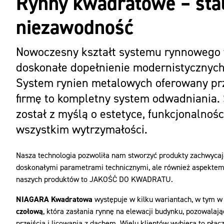
Rynny kwadratowe – sta
niezawodność
Nowoczesny kształt systemu rynnowego 
doskonałe dopełnienie modernistycznyc
System rynien metalowych oferowany pr
firmę to kompletny system odwadniania.
został z myślą o estetyce, funkcjonalnośc
wszystkim wytrzymałości.
Nasza technologia pozwoliła nam stworzyć produkty zachwycają
doskonałymi parametrami technicznymi, ale również aspektem
naszych produktów to JAKOŚĆ DO KWADRATU.
NIAGARA Kwadratowa
występuje w kilku wariantach, w tym w 
czołową
, która zasłania rynnę na elewacji budynku, pozowalaj
przejścia i licowania z dachem. Wielu klientów wybiera to płą