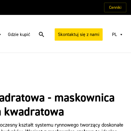
Cenniki
Gdzie kupić
Skontaktuj się z nami
PL
dratowa - maskownica
a kwadratowa
czesny kształt systemu rynnowego tworzący doskonałe