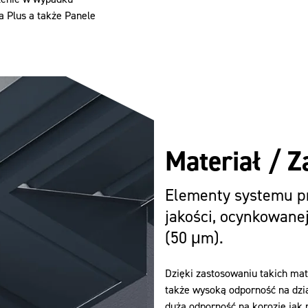
a Plus a także Panele
Materiał / 
Elementy systemu pr
jakości, ocynkowane
(50 μm).
Dzięki zastosowaniu takich ma
także wysoką odporność na dzi
duża odporność na korozję jak