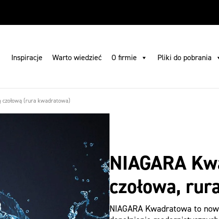
 pobrania
Gdzie kupić
Szukaj
Skontaktuj się z nami
PL
Inspiracje
Warto wiedzieć
O firmie
Pliki do pobrania
 czołową (rura kwadratowa)
NIAGARA Kwa
czołowa, rur
NIAGARA Kwadratowa to nowo