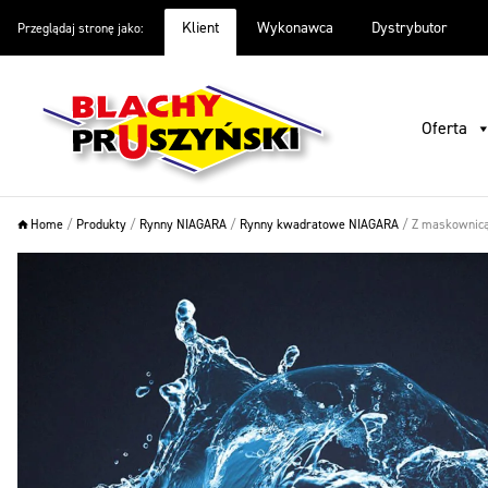
Klient
Wykonawca
Dystrybutor
Przeglądaj stronę jako:
Oferta
Inspiracje
Warto wiedzieć
O firmie
Pliki do
Oferta
Home
/
Produkty
/
Rynny NIAGARA
/
Rynny kwadratowe NIAGARA
/
Z maskownicą