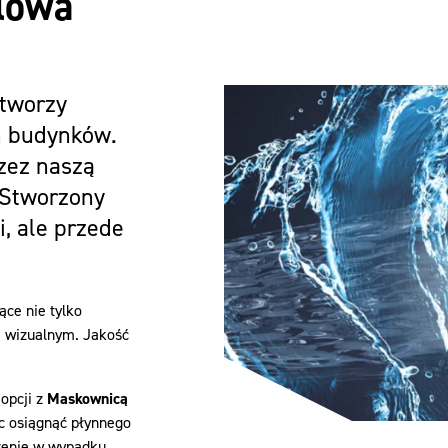
lowa
tworzy
h budynków.
zez naszą
 Stworzony
i, ale przede
ce nie tylko
 wizualnym. Jakość
opcji z
Maskownicą
ąc osiągnąć płynnego
czenie w wypadku