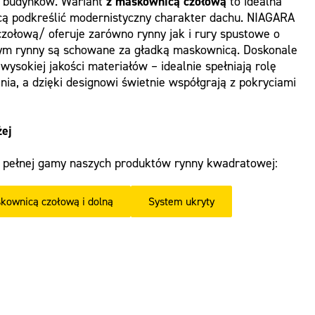
h budynków. Wariant
z maskownicą czołową
to idealna
hcą podkreślić modernistyczny charakter dachu. NIAGARA
ołową/ oferuje zarówno rynny jak i rury spustowe o
zym rynny są schowane za gładką maskownicą. Doskonale
ysokiej jakości materiałów – idealnie spełniają rolę
ia, a dzięki designowi świetnie współgrają z pokryciami
żej
 pełnej gamy naszych produktów rynny kwadratowej:
kownicą czołową i dolną
System ukryty