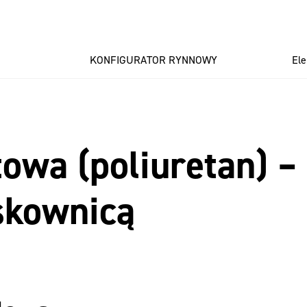
KONFIGURATOR RYNNOWY
El
wa (poliuretan) –
skownicą