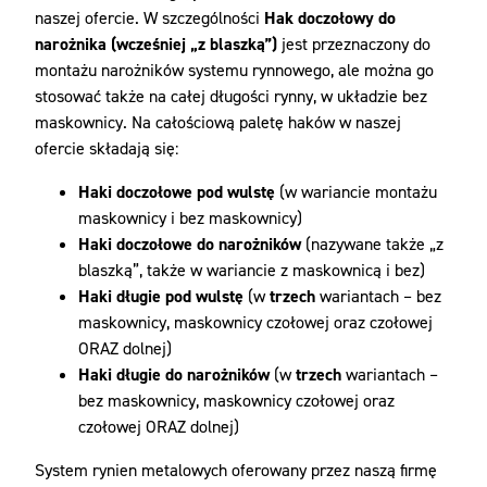
naszej ofercie. W szczególności
Hak doczołowy do
narożnika (wcześniej „z blaszką”)
jest przeznaczony do
montażu narożników systemu rynnowego, ale można go
stosować także na całej długości rynny, w układzie bez
maskownicy. Na całościową paletę haków w naszej
ofercie składają się:
Haki doczołowe pod wulstę
(w wariancie montażu
maskownicy i bez maskownicy)
Haki doczołowe do narożników
(nazywane także „z
blaszką”, także w wariancie z maskownicą i bez)
Haki długie pod wulstę
(w
trzech
wariantach – bez
maskownicy, maskownicy czołowej oraz czołowej
ORAZ dolnej)
Haki długie do narożników
(w
trzech
wariantach –
bez maskownicy, maskownicy czołowej oraz
czołowej ORAZ dolnej)
System rynien metalowych oferowany przez naszą firmę