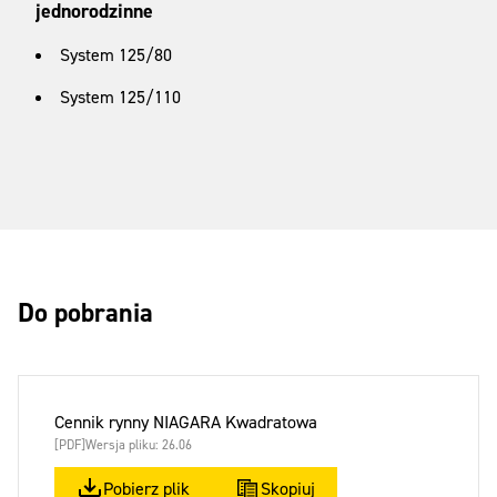
jednorodzinne
System 125/80
System 125/110
Do pobrania
Cennik rynny NIAGARA Kwadratowa
[PDF]
Wersja pliku: 26.06
Pobierz plik
Skopiuj