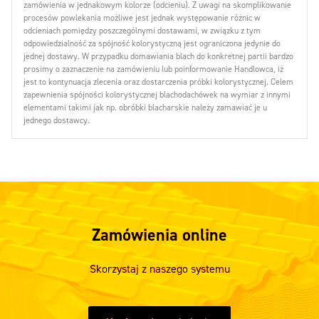
zamówienia w jednakowym kolorze (odcieniu). Z uwagi na skomplikowanie
procesów powlekania możliwe jest jednak występowanie różnic w
odcieniach pomiędzy poszczególnymi dostawami, w związku z tym
odpowiedzialność za spójność kolorystyczną jest ograniczona jedynie do
jednej dostawy. W przypadku domawiania blach do konkretnej partii bardzo
prosimy o zaznaczenie na zamówieniu lub poinformowanie Handlowca, iż
jest to kontynuacja zlecenia oraz dostarczenia próbki kolorystycznej. Celem
zapewnienia spójności kolorystycznej blachodachówek na wymiar z innymi
elementami takimi jak np. obróbki blacharskie należy zamawiać je u
jednego dostawcy.
Zamówienia online
Skorzystaj z naszego systemu