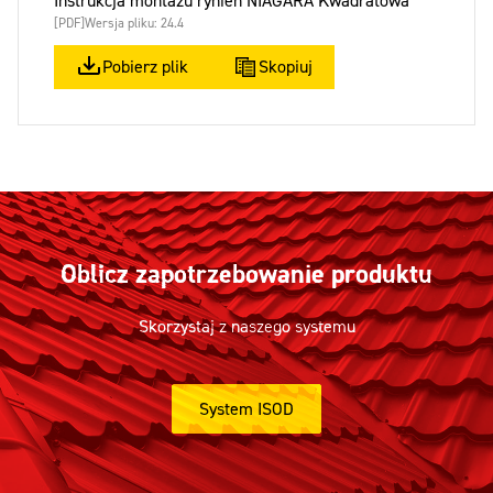
Instrukcja montażu rynien NIAGARA Kwadratowa
[PDF]
Wersja pliku: 24.4
Pobierz plik
Skopiuj
Oblicz zapotrzebowanie produktu
Skorzystaj z naszego systemu
System ISOD