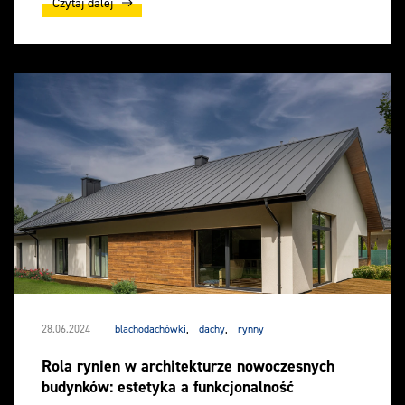
Czytaj dalej
28.06.2024
blachodachówki
,
dachy
,
rynny
Rola rynien w architekturze nowoczesnych
budynków: estetyka a funkcjonalność