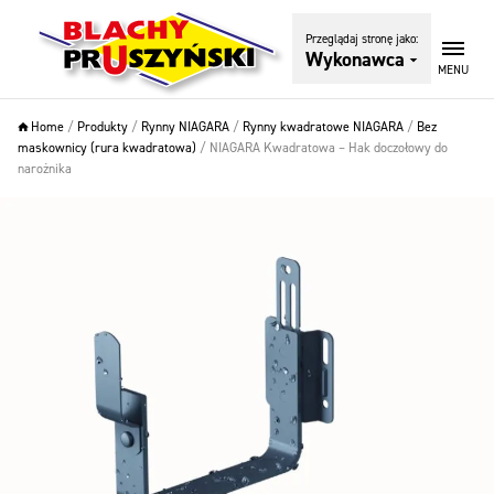
Przeglądaj stronę jako:
Wykonawca
MENU
Home
/
Produkty
/
Rynny NIAGARA
/
Rynny kwadratowe NIAGARA
/
Bez
maskownicy (rura kwadratowa)
/
NIAGARA Kwadratowa – Hak doczołowy do
narożnika